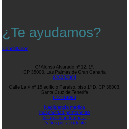
¿Te ayudamos?
Consúltanos
C/ Alonso Alvarado nº 12, 1º.
CP 35003, Las Palmas de Gran Canaria
928383884
Calle La X nº 15 edificio Paraíso, piso 1º D, CP 38003,
Santa Cruz de Tenerife
822119993
Negligencia médica
Incapacidad permanente
Incapacidad temporal
Daños por accidente