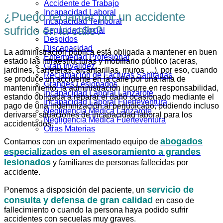
Accidente de Trabajo
Incapacidad Laboral
¿Puedo reclamar por un accidente
Incapacidad Temporal
sufrido en la calle?
Seguridad Social
Despidos
Discapacidad
La administración pública está obligada a mantener en buen
Enfermedad Profesional
estado las infraestructuras y mobiliario público (aceras,
Gran Invalidez
jardines, carreteras, alcantarillas, muros …), por eso, cuando
Reclamación de Facturas Sanitarias
se produce un accidente en la calle por una falta de
Grandes Lesionados
mantenimiento, la administración incurre en responsabilidad,
Incapacidad Laboral Lanzarote
estando obligada a reparar el daño ocasionado mediante el
Incapacidad Laboral Fuerteventura
pago de una indemnización al perjudicado, pudiendo incluso
Negligencia Médica Lanzarote
derivarse situaciones de incapacidad laboral para los
Negligencia Médica Fuerteventura
accidentados.
Otras Materias
abogados
Contamos con un experimentado equipo de
especializados en el asesoramiento a grandes
lesionados
y familiares de personas fallecidas por
accidente.
servicio de
Ponemos a disposición del paciente, un
consulta y defensa de gran calidad
en caso de
fallecimiento o cuando la persona haya podido sufrir
accidentes con secuelas muy graves.