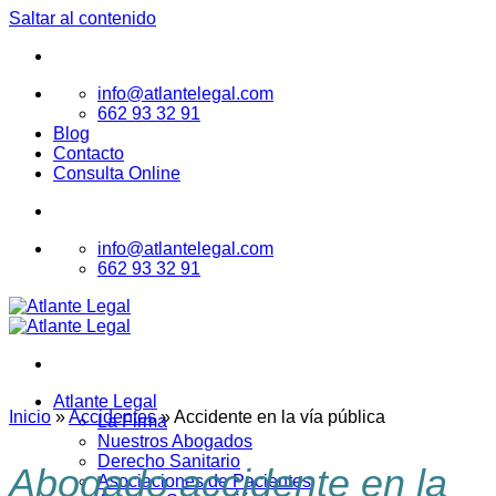
Saltar al contenido
info@atlantelegal.com
662 93 32 91
Blog
Contacto
Consulta Online
info@atlantelegal.com
662 93 32 91
Atlante Legal
Inicio
»
Accidentes
»
Accidente en la vía pública
La Firma
Nuestros Abogados
Derecho Sanitario
Abogado accidente en la
Asociaciones de Pacientes