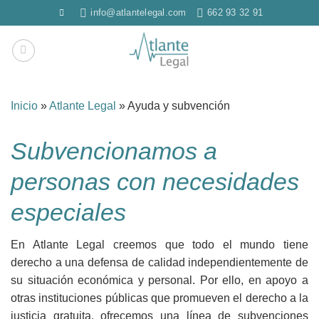
Saltar
info@atlantelegal.com
662 93 32 91
al
contenido
Inicio
»
Atlante Legal
»
Ayuda y subvención
Subvencionamos a
personas con necesidades
especiales
En Atlante Legal creemos que todo el mundo tiene
derecho a una defensa de calidad independientemente de
su situación económica y personal. Por ello, en apoyo a
otras instituciones públicas que promueven el derecho a la
justicia gratuita, ofrecemos una línea de subvenciones