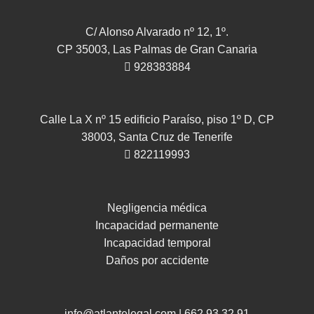
C/ Alonso Alvarado nº 12, 1º.
CP 35003, Las Palmas de Gran Canaria
928383884
Calle La X nº 15 edificio Paraíso, piso 1º D, CP
38003, Santa Cruz de Tenerife
822119993
Negligencia médica
Incapacidad permanente
Incapacidad temporal
Daños por accidente
info@atlantelegal.com
|
662 93 32 91