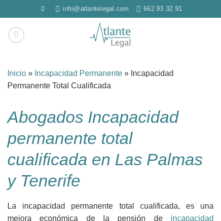
Saltar
info@atlantelegal.com
662 93 32 91
al
contenido
Inicio
»
Incapacidad Permanente
»
Incapacidad
Permanente Total Cualificada
Abogados Incapacidad
permanente total
cualificada en Las Palmas
y Tenerife
La incapacidad permanente total cualificada, es una
mejora económica de la pensión de
incapacidad