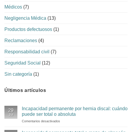
Médicos
(7)
Negligencia Médica
(13)
Productos defectuosos
(1)
Reclamaciones
(4)
Responsabilidad civil
(7)
Seguridad Social
(12)
Sin categoría
(1)
Últimos artículos
Incapacidad permanente por hernia discal: cuándo
29
puede ser total o absoluta
Jul
Comentarios desactivados
en
Incapacidad
permanente