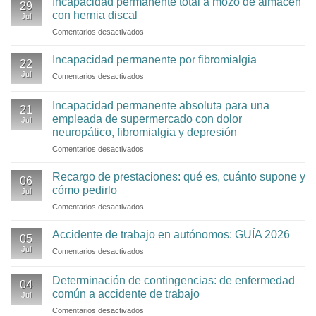
Incapacidad permanente total a mozo de almacén
29
por
con hernia discal
Jul
hernia
Comentarios desactivados
en
discal:
Incapacidad
cuándo
permanente
Incapacidad permanente por fibromialgia
puede
22
total
ser
Jul
Comentarios desactivados
en
a
total
Incapacidad
mozo
o
permanente
Incapacidad permanente absoluta para una
de
absoluta
21
por
almacén
empleada de supermercado con dolor
Jul
fibromialgia
con
neuropático, fibromialgia y depresión
hernia
Comentarios desactivados
en
discal
Incapacidad
permanente
Recargo de prestaciones: qué es, cuánto supone y
06
absoluta
cómo pedirlo
Jul
para
Comentarios desactivados
en
una
Recargo
empleada
de
Accidente de trabajo en autónomos: GUÍA 2026
de
05
prestaciones:
supermercado
Jul
Comentarios desactivados
en
qué
con
Accidente
es,
dolor
de
Determinación de contingencias: de enfermedad
cuánto
neuropático,
04
trabajo
supone
común a accidente de trabajo
fibromialgia
Jul
en
y
y
Comentarios desactivados
en
autónomos:
cómo