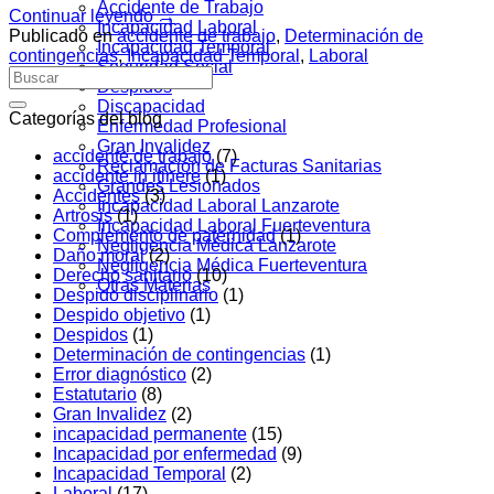
Accidente de Trabajo
Continuar leyendo
→
Incapacidad Laboral
Publicado en
accidente de trabajo
,
Determinación de
Incapacidad Temporal
contingencias
,
Incapacidad Temporal
,
Laboral
Seguridad Social
Despidos
Discapacidad
Categorías del blog
Enfermedad Profesional
Gran Invalidez
accidente de trabajo
(7)
Reclamación de Facturas Sanitarias
accidente in itinere
(1)
Grandes Lesionados
Accidentes
(3)
Incapacidad Laboral Lanzarote
Artrosis
(1)
Incapacidad Laboral Fuerteventura
Complemento de paternidad
(1)
Negligencia Médica Lanzarote
Daño moral
(2)
Negligencia Médica Fuerteventura
Derecho sanitario
(10)
Otras Materias
Despido disciplinario
(1)
Despido objetivo
(1)
Despidos
(1)
Determinación de contingencias
(1)
Error diagnóstico
(2)
Estatutario
(8)
Gran Invalidez
(2)
incapacidad permanente
(15)
Incapacidad por enfermedad
(9)
Incapacidad Temporal
(2)
Laboral
(17)