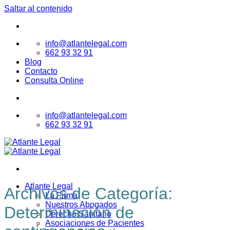
Saltar al contenido
info@atlantelegal.com
662 93 32 91
Blog
Contacto
Consulta Online
info@atlantelegal.com
662 93 32 91
Atlante Legal
Archivos de Categoría:
La Firma
Nuestros Abogados
Determinación de
Derecho Sanitario
Asociaciones de Pacientes