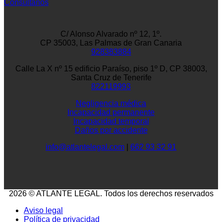
Consúltanos
C/ Alonso Alvarado nº 12, 1º.
CP 35003, Las Palmas de Gran Canaria
928383884
Calle La X nº 15 edificio Paraíso, piso 1º D, CP 38003,
Santa Cruz de Tenerife
822119993
Negligencia médica
Incapacidad permanente
Incapacidad temporal
Daños por accidente
info@atlantelegal.com
|
662 93 32 91
2026 © ATLANTE LEGAL. Todos los derechos reservados
Aviso legal
Política de privacidad