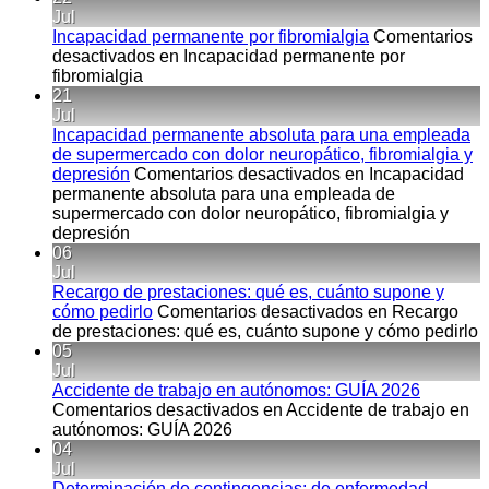
Jul
Incapacidad permanente por fibromialgia
Comentarios
desactivados
en Incapacidad permanente por
fibromialgia
21
Jul
Incapacidad permanente absoluta para una empleada
de supermercado con dolor neuropático, fibromialgia y
depresión
Comentarios desactivados
en Incapacidad
permanente absoluta para una empleada de
supermercado con dolor neuropático, fibromialgia y
depresión
06
Jul
Recargo de prestaciones: qué es, cuánto supone y
cómo pedirlo
Comentarios desactivados
en Recargo
de prestaciones: qué es, cuánto supone y cómo pedirlo
05
Jul
Accidente de trabajo en autónomos: GUÍA 2026
Comentarios desactivados
en Accidente de trabajo en
autónomos: GUÍA 2026
04
Jul
Determinación de contingencias: de enfermedad