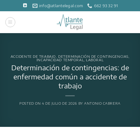
Saltar
info@atlantelegal.com
662 93 32 91
al
contenido
ACCIDENTE DE TRABAJO
,
DETERMINACIÓN DE CONTINGENCIAS
,
INCAPACIDAD TEMPORAL
,
LABORAL
Determinación de contingencias: de
enfermedad común a accidente de
trabajo
POSTED ON
4 DE JULIO DE 2026
BY
ANTONIO CABRERA