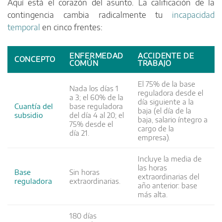
Aquí está el corazón del asunto. La calificación de la
contingencia cambia radicalmente tu
incapacidad
temporal
en cinco frentes:
ENFERMEDAD
ACCIDENTE DE
CONCEPTO
COMÚN
TRABAJO
El 75% de la base
Nada los días 1
reguladora desde el
a 3; el 60% de la
día siguiente a la
Cuantía del
base reguladora
baja (el día de la
subsidio
del día 4 al 20; el
baja, salario íntegro a
75% desde el
cargo de la
día 21.
empresa).
Incluye la media de
las horas
Base
Sin horas
extraordinarias del
reguladora
extraordinarias.
año anterior: base
más alta.
180 días