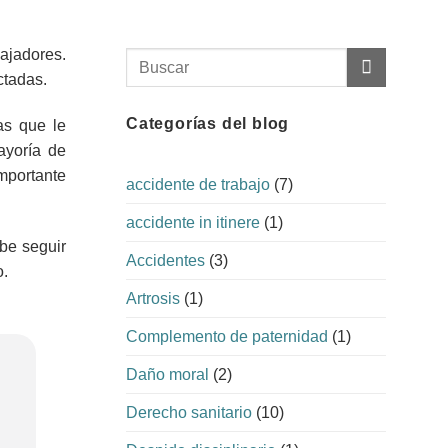
bajadores.
ctadas.
Categorías del blog
as que le
ayoría de
mportante
accidente de trabajo
(7)
accidente in itinere
(1)
ebe seguir
Accidentes
(3)
o.
Artrosis
(1)
Complemento de paternidad
(1)
Daño moral
(2)
Derecho sanitario
(10)