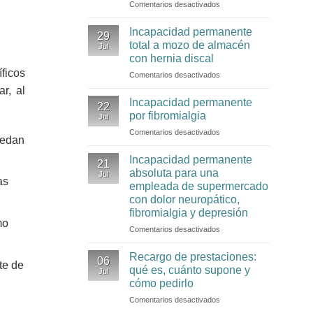
Comentarios desactivados
en
Incapacidad
permanente
Incapacidad permanente
29
por
total a mozo de almacén
Jul
hernia
con hernia discal
discal:
íficos
Comentarios desactivados
en
cuándo
Incapacidad
puede
r, al
permanente
ser
Incapacidad permanente
22
total
total
por fibromialgia
Jul
a
o
Comentarios desactivados
en
mozo
absoluta
uedan
Incapacidad
de
permanente
Incapacidad permanente
almacén
21
por
con
absoluta para una
Jul
fibromialgia
as
hernia
empleada de supermercado
discal
con dolor neuropático,
fibromialgia y depresión
mo
Comentarios desactivados
en
Incapacidad
permanente
Recargo de prestaciones:
06
te de
absoluta
qué es, cuánto supone y
Jul
para
cómo pedirlo
una
Comentarios desactivados
en
empleada
Recargo
de