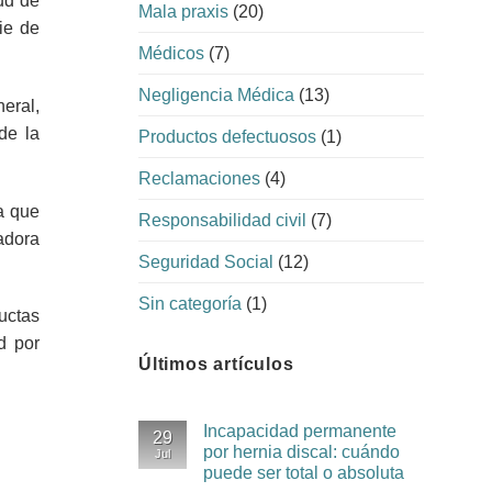
ud de
Mala praxis
(20)
ie de
Médicos
(7)
Negligencia Médica
(13)
eral,
de la
Productos defectuosos
(1)
Reclamaciones
(4)
a que
Responsabilidad civil
(7)
adora
Seguridad Social
(12)
Sin categoría
(1)
uctas
d por
Últimos artículos
Incapacidad permanente
29
por hernia discal: cuándo
Jul
puede ser total o absoluta