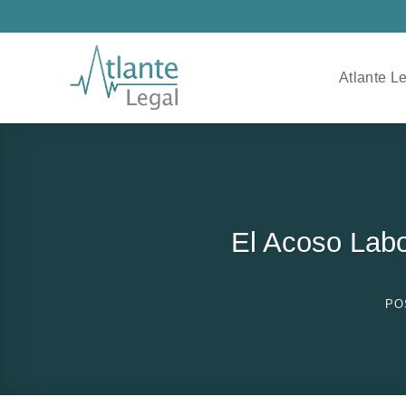
Saltar
al
contenido
Atlante L
El Acoso Lab
PO