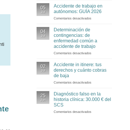
de
supermercado
Accidente de trabajo en
05
prestaciones:
con
autónomos: GUÍA 2026
Jul
qué
dolor
Comentarios desactivados
en
es,
neuropático,
Accidente
cuánto
fibromialgia
de
Determinación de
supone
y
04
trabajo
y
depresión
contingencias: de
Jul
en
cómo
enfermedad común a
autónomos:
nti
pedirlo
accidente de trabajo
GUÍA
2026
Comentarios desactivados
en
Determinación
de
Accidente in itinere: tus
02
contingencias:
derechos y cuánto cobras
Jul
de
de baja
enfermedad
Comentarios desactivados
en
común
Accidente
a
in
accidente
Diagnóstico falso en la
25
itinere:
de
historia clínica: 30.000 € del
Jun
tus
trabajo
SCS
nte
derechos
Comentarios desactivados
en
y
Diagnóstico
cuánto
falso
cobras
en
de