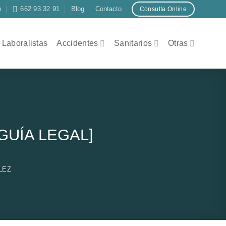
m
662 93 32 91
Blog
Contacto
Consulta Online
Laboralistas
Accidentes
Sanitarios
Otras
 [GUÍA LEGAL]
LEZ