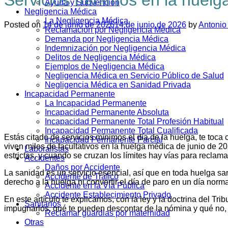
Ayuda y Subvención
Negligencia Médica
La Negligencia Médica
Posted on
14 de junio de 2026
14 de junio de 2026
by
Antonio
Reclamación por Negligencia Médica
Demanda por Negligencia Médica
Indemnización por Negligencia Médica
Delitos de Negligencia Médica
Ejemplos de Negligencia Médica
Negligencia Médica en Servicio Público de Salud
Negligencia Médica en Sanidad Privada
Incapacidad Permanente
La Incapacidad Permanente
Incapacidad Permanente Absoluta
Incapacidad Permanente Total Profesión Habitual
Incapacidad Permanente Total Cualificada
Estás citado de servicios mínimos el día de la huelga, te toca
Incapacidad Permanente Parcial
viven miles de facultativos en la huelga médica de junio de 2
Laboralistas
estrictas, y cuando se cruzan los límites hay vías para reclama
Accidentes
Daños por Accidente
La sanidad es un servicio esencial, así que en toda huelga sa
Accidente de Tráfico
derecho a la huelga ni convertir el día de paro en un día normal
Accidente en la Vía Pública
Accidente Establecimiento Privado
En este artículo te explicamos, con la ley y la doctrina del T
Sanitarios
impugnarlos, qué te pueden descontar de la nómina y qué no, 
Reclamar guardias por maternidad
Otras