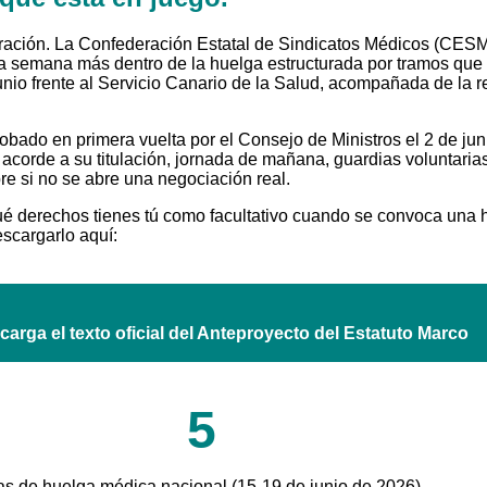
tración. La Confederación Estatal de Sindicatos Médicos (CESM)
na semana más dentro de la huelga estructurada por tramos que 
o frente al Servicio Canario de la Salud, acompañada de la reti
obado en primera vuelta por el Consejo de Ministros el 2 de ju
 acorde a su titulación, jornada de mañana, guardias voluntaria
re si no se abre una negociación real.
l: qué derechos tienes tú como facultativo cuando se convoca una
escargarlo aquí:
arga el texto oficial del Anteproyecto del Estatuto Marco
5
as de huelga médica nacional (15-19 de junio de 2026)