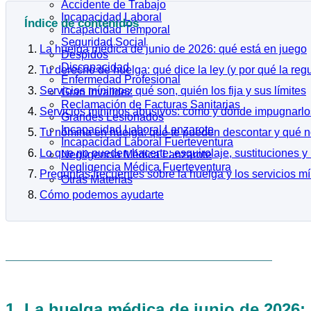
Accidente de Trabajo
Incapacidad Laboral
Índice de contenidos
Incapacidad Temporal
Seguridad Social
La huelga médica de junio de 2026: qué está en juego
Despidos
Discapacidad
Tu derecho de huelga: qué dice la ley (y por qué la reg
Enfermedad Profesional
Servicios mínimos: qué son, quién los fija y sus límites
Gran Invalidez
Reclamación de Facturas Sanitarias
Servicios mínimos abusivos: cómo y dónde impugnarlo
Grandes Lesionados
Incapacidad Laboral Lanzarote
Tu nómina en huelga: qué te pueden descontar y qué 
Incapacidad Laboral Fuerteventura
Lo que no pueden hacerte: esquirolaje, sustituciones y 
Negligencia Médica Lanzarote
Negligencia Médica Fuerteventura
Preguntas frecuentes sobre la huelga y los servicios m
Otras Materias
Cómo podemos ayudarte
1. La huelga médica de junio de 2026: