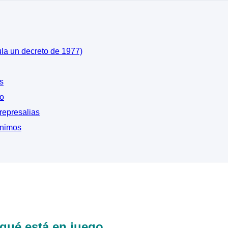
ula un decreto de 1977)
s
no
represalias
ínimos
 qué está en juego.