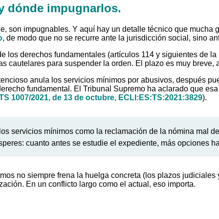
 y dónde impugnarlos.
e, son impugnables. Y aquí hay un detalle técnico que mucha g
o
, de modo que no se recurre ante la jurisdicción social, sino an
de los derechos fundamentales (artículos 114 y siguientes de la
das cautelares para suspender la orden. El plazo es muy breve, 
encioso anula los servicios mínimos por abusivos, después pued
derecho fundamental. El Tribunal Supremo ha aclarado que esa 
TS 1007/2021, de 13 de octubre, ECLI:ES:TS:2021:3829
).
os servicios mínimos como la reclamación de la nómina mal des
peres: cuanto antes se estudie el expediente, más opciones ha
os no siempre frena la huelga concreta (los plazos judiciales y
ización. En un conflicto largo como el actual, eso importa.