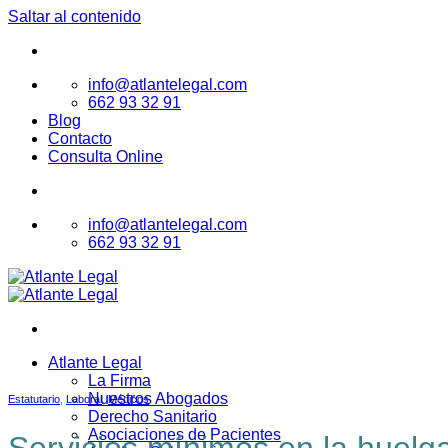
Saltar al contenido
info@atlantelegal.com
662 93 32 91
Blog
Contacto
Consulta Online
info@atlantelegal.com
662 93 32 91
Atlante Legal
La Firma
Nuestros Abogados
Estatutario
,
Laboral
,
Médicos
Derecho Sanitario
Asociaciones de Pacientes
Servicios mínimos en la huelg