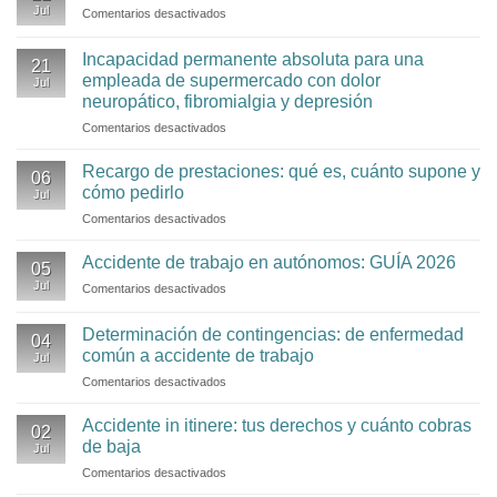
ser
Jul
Comentarios desactivados
en
a
total
Incapacidad
mozo
o
permanente
Incapacidad permanente absoluta para una
de
absoluta
21
por
almacén
empleada de supermercado con dolor
Jul
fibromialgia
con
neuropático, fibromialgia y depresión
hernia
Comentarios desactivados
en
discal
Incapacidad
permanente
Recargo de prestaciones: qué es, cuánto supone y
06
absoluta
cómo pedirlo
Jul
para
Comentarios desactivados
en
una
Recargo
empleada
de
Accidente de trabajo en autónomos: GUÍA 2026
de
05
prestaciones:
supermercado
Jul
Comentarios desactivados
en
qué
con
Accidente
es,
dolor
de
Determinación de contingencias: de enfermedad
cuánto
neuropático,
04
trabajo
supone
común a accidente de trabajo
fibromialgia
Jul
en
y
y
Comentarios desactivados
en
autónomos:
cómo
depresión
Determinación
GUÍA
pedirlo
de
2026
Accidente in itinere: tus derechos y cuánto cobras
02
contingencias:
de baja
Jul
de
Comentarios desactivados
en
enfermedad
Accidente
común