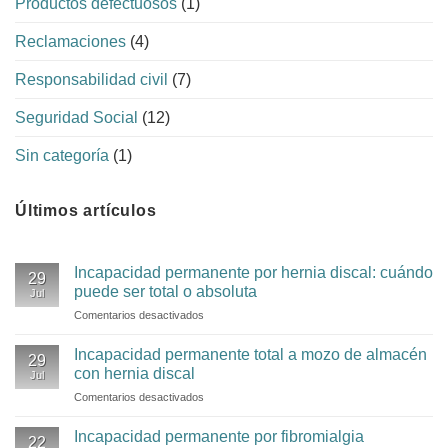
Productos defectuosos
(1)
Reclamaciones
(4)
Responsabilidad civil
(7)
Seguridad Social
(12)
Sin categoría
(1)
Últimos artículos
Incapacidad permanente por hernia discal: cuándo
29
puede ser total o absoluta
Jul
Comentarios desactivados
en
Incapacidad
permanente
Incapacidad permanente total a mozo de almacén
29
por
con hernia discal
Jul
hernia
Comentarios desactivados
en
discal:
Incapacidad
cuándo
permanente
Incapacidad permanente por fibromialgia
puede
22
total