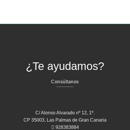
falso
cuánto
en
cobras
la
de
historia
baja
clínica:
30.000
€
del
SCS
¿Te ayudamos?
Consúltanos
C/ Alonso Alvarado nº 12, 1º.
CP 35003, Las Palmas de Gran Canaria
928383884