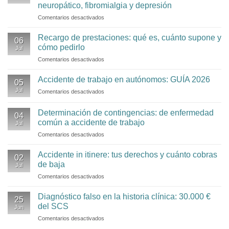
con
neuropático, fibromialgia y depresión
hernia
Comentarios desactivados
en
discal
Incapacidad
permanente
Recargo de prestaciones: qué es, cuánto supone y
06
absoluta
cómo pedirlo
Jul
para
Comentarios desactivados
en
una
Recargo
empleada
de
Accidente de trabajo en autónomos: GUÍA 2026
de
05
prestaciones:
supermercado
Jul
Comentarios desactivados
en
qué
con
Accidente
es,
dolor
de
Determinación de contingencias: de enfermedad
cuánto
neuropático,
04
trabajo
supone
común a accidente de trabajo
fibromialgia
Jul
en
y
y
Comentarios desactivados
en
autónomos:
cómo
depresión
Determinación
GUÍA
pedirlo
de
2026
Accidente in itinere: tus derechos y cuánto cobras
02
contingencias:
de baja
Jul
de
Comentarios desactivados
en
enfermedad
Accidente
común
in
Diagnóstico falso en la historia clínica: 30.000 €
a
25
itinere:
accidente
del SCS
Jun
tus
de
Comentarios desactivados
en
derechos
trabajo
Diagnóstico
y