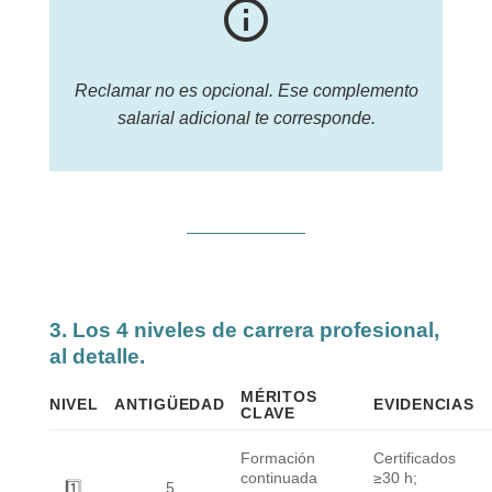
info_outline
Reclamar no es opcional. Ese complemento
salarial adicional te corresponde.
3.
Los 4 niveles de carrera profesional,
al detalle.
MÉRITOS
NIVEL
ANTIGÜEDAD
EVIDENCIAS
CLAVE
Formación
Certificados
continuada
≥30 h;
1️⃣
5