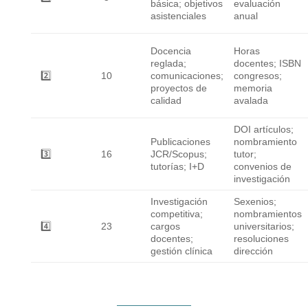
básica; objetivos
evaluación
asistenciales
anual
Docencia
Horas
reglada;
docentes; ISBN
2️⃣
10
comunicaciones;
congresos;
proyectos de
memoria
calidad
avalada
DOI artículos;
Publicaciones
nombramiento
3️⃣
16
JCR/Scopus;
tutor;
tutorías; I+D
convenios de
investigación
Investigación
Sexenios;
competitiva;
nombramientos
4️⃣
23
cargos
universitarios;
docentes;
resoluciones
gestión clínica
dirección