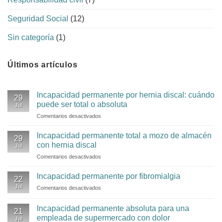
Seguridad Social
(12)
Sin categoría
(1)
Últimos artículos
Incapacidad permanente por hernia discal: cuándo
29
puede ser total o absoluta
Jul
Comentarios desactivados
en
Incapacidad
permanente
Incapacidad permanente total a mozo de almacén
29
por
con hernia discal
Jul
hernia
Comentarios desactivados
en
discal:
Incapacidad
cuándo
permanente
Incapacidad permanente por fibromialgia
puede
22
total
ser
Jul
Comentarios desactivados
en
a
total
Incapacidad
mozo
o
permanente
Incapacidad permanente absoluta para una
de
absoluta
21
por
almacén
empleada de supermercado con dolor
Jul
fibromialgia